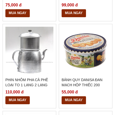
75,000 đ
99,000 đ
MUA NGAY
MUA NGAY
PHIN NHÔM PHA CÀ PHÊ
BÁNH QUY DANISA ĐAN
LOẠI TO 1 LẠNG 2 LẠNG
MẠCH HỘP THIẾC 200
GRAM
110,000 đ
55,000 đ
MUA NGAY
MUA NGAY