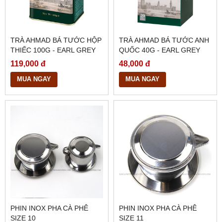
TRÀ AHMAD BÁ TƯỚC HỘP
TRÀ AHMAD BÁ TƯỚC ANH
THIẾC 100G - EARL GREY
QUỐC 40G - EARL GREY
TEA
119,000 đ
48,000 đ
MUA NGAY
MUA NGAY
PHIN INOX PHA CÀ PHÊ
PHIN INOX PHA CÀ PHÊ
SIZE 10
SIZE 11