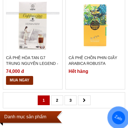
CÀ PHÊ HÒA TAN G7
CÀ PHÊ CHỒN PHIN GIẤY
TRUNG NGUYÊN LEGEND -
ARABICA ROBUSTA
CAPPUCCINO HƯƠNG
90GRAM
74,000 đ
Hết hàng
COCONUT
MUA NGAY
1
2
3
Danh mục sản phẩm
Zalo