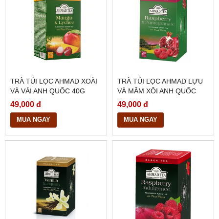
TRÀ TÚI LỌC AHMAD XOÀI
TRÀ TÚI LỌC AHMAD LỰU
VÀ VẢI ANH QUỐC 40G
VÀ MÂM XÔI ANH QUỐC
40G
49,000 đ
49,000 đ
MUA NGAY
MUA NGAY