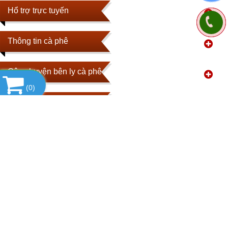
Hổ trợ trực tuyến
Thông tin cà phê
Câu chuyện bên ly cà phê
(
0
)
Sản phẩm bán chạy nhất
Video cà phê Trung Nguyên
Fanpage Facebook
Lượt khách ghé thăm