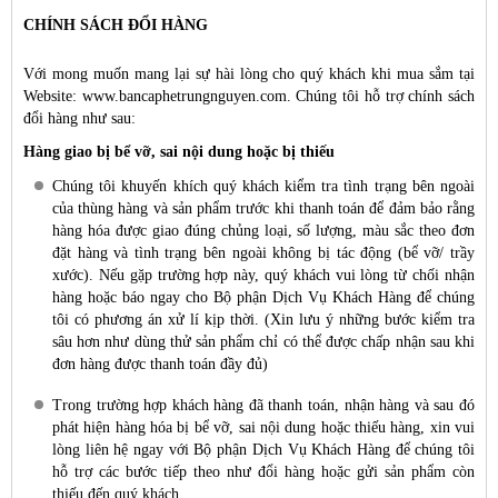
CHÍNH SÁCH ĐỔI HÀNG
Với mong muốn mang lại sự hài lòng cho quý khách khi mua sắm tại
Website: www.bancaphetrungnguyen.com. Chúng tôi hỗ trợ chính sách
đổi hàng như sau:
Hàng giao bị bể vỡ, sai nội dung hoặc bị thiếu
Chúng tôi khuyến khích quý khách kiểm tra tình trạng bên ngoài
của thùng hàng và sản phẩm trước khi thanh toán để đảm bảo rằng
hàng hóa được giao đúng chủng loại, số lượng, màu sắc theo đơn
đặt hàng và tình trạng bên ngoài không bị tác động (bể vỡ/ trầy
xước). Nếu gặp trường hợp này, quý khách vui lòng từ chối nhận
hàng hoặc báo ngay cho Bộ phận Dịch Vụ Khách Hàng để chúng
tôi có phương án xử lí kịp thời. (Xin lưu ý những bước kiểm tra
sâu hơn như dùng thử sản phẩm chỉ có thể được chấp nhận sau khi
đơn hàng được thanh toán đầy đủ)
Trong trường hợp khách hàng đã thanh toán, nhận hàng và sau đó
phát hiện hàng hóa bị bể vỡ, sai nội dung hoặc thiếu hàng, xin vui
lòng liên hệ ngay với Bộ phận Dịch Vụ Khách Hàng để chúng tôi
hỗ trợ các bước tiếp theo như đổi hàng hoặc gửi sản phẩm còn
thiếu đến quý khách.