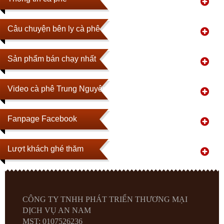
Câu chuyện bên ly cà phê
Sản phẩm bán chạy nhất
Video cà phê Trung Nguyên
Fanpage Facebook
Lượt khách ghé thăm
CÔNG TY TNHH PHÁT TRIỂN THƯƠNG MẠI
DỊCH VỤ AN NAM
MST: 0107526236