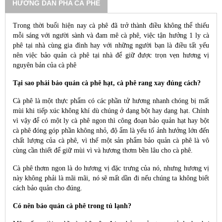
HƯỚNG DẪN PHA CÀ PHÊ
Trong thời buổi hiện nay cà phê đã trở thành điều không thể thiếu
mỗi sáng với người sành và đam mê cà phê, việc tận hưởng 1 ly cà
phê tại nhà cùng gia đình hay với những người bạn là điều tất yếu
nên việc bảo quản cà phê tại nhà để giữ được trọn vẹn hương vị
nguyên bản của cà phê
Tại sao phải bảo quản cà phê hạt, cà phê rang xay đúng cách?
Cà phê là một thực phẩm có các phần tử hương nhanh chóng bị mất
mùi khi tiếp xúc không khí dù chúng ở dạng bột hay dạng hạt. Chính
vì vậy để có một ly cà phê ngon thì công đoạn bảo quản hạt hay bột
cà phê đóng góp phần không nhỏ, độ ẩm là yếu tố ảnh hưởng lớn đến
chất lượng của cà phê, vì thế một sản phẩm bảo quản cà phê là vô
cùng cần thiết để giữ mùi vì và hương thơm bền lâu cho cà phê.
Cà phê thơm ngon là do hương vị đặc trưng của nó, nhưng hương vị
này không phải là mãi mãi, nó sẽ mất dần đi nếu chúng ta không biết
cách bảo quản cho đúng.
Có nên bảo quản cà phê trong tủ lạnh?