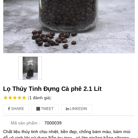
Lọ Thủy Tinh Đựng Cà phê 2.1 Lít
(
1
đánh giá
)
SHARE
TWEET
LINKEDIN
Mã sản phẩm :
7000039
Chất liệu thủy tinh chịu nhiệt, bền đẹp, chống bám màu, bám mùi
dễ vệ sinh khi sử dụng Nắp trụ inox , có lớp gioăng bằng silicone