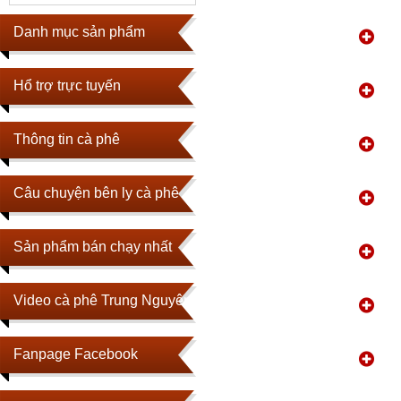
Danh mục sản phẩm
Hổ trợ trực tuyến
Thông tin cà phê
Câu chuyện bên ly cà phê
Sản phẩm bán chạy nhất
Video cà phê Trung Nguyên
Fanpage Facebook