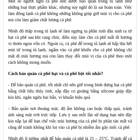
Một số người nghĩ cà phê nên được bảo quản trong tủ lạnh như
những loại thực phẩm khác, nhưng suy nghĩ đó là sai hoàn toàn. Việc
làm đông lạnh cà phê không những không giúp giữ mùi vị cho cà phê
mà còn làm giảm chất lượng cà phê.
Nhiệt độ thấp trong tủ lạnh sẽ làm ngưng tụ phần tinh dầu sinh ra từ
hạt cà phê sau khi rang chín, điều này làm cho cà phê mất đi hương
vị thơm ngon vốn có. Ngoài ra, cà phê để trong tủ lạnh sẽ hấp thụ hết
mùi từ trong tủ lạnh, ngấm vào cà phê khiến cho cà phê không chỉ
mất đi mùi hương mà còn làm thay đổi mùi vị của cà phê theo một
cách không mong muốn.
Cách bảo quản cà phê hạt và cà phê bột tốt nhất?
- Để bảo quản cà phê, tốt nhất chỉ nên giữ trong bình đựng hạt cà phê
bằng chất liệu thủy tinh, nắp đậy có gioăng bằng silicone giúp đậy
kín khí, ngăn ngừa bụi bẩn, vi khuẩn hiệu quả.
- Bảo quản nơi thoáng mát, độ ẩm không cao hoặc thấp quá, tránh
ánh sáng mặt trời trực tiếp. Lưu ý sau mỗi lần sử dụng bạn nên đậy
kín nắp lại để hạn chế việc mùi hương của cà phê bị phân tán mất và
cũng để tránh không khí lọt vào cà phê bị nhiễm ẩm gây mốc cà phê.
Nhiệt độ lí tưởng nhất để bảo quản cà phê là 21 – 25°C. Tránh để cà