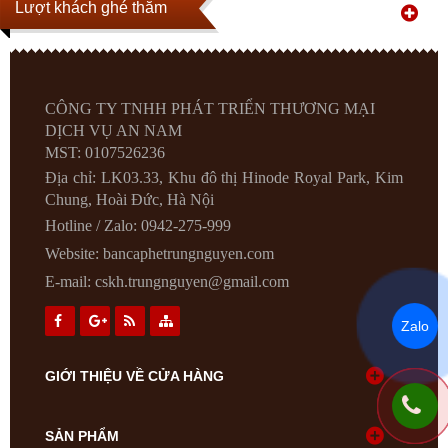
Lượt khách ghé thăm
CÔNG TY TNHH PHÁT TRIỂN THƯƠNG MẠI
DỊCH VỤ AN NAM
MST: 0107526236
Địa chỉ: LK03.33, Khu đô thị Hinode Royal Park, Kim
Chung, Hoài Đức, Hà Nội
Hotline / Zalo: 0942-275-999
Website:
bancaphetrungnguyen.com
E-mail:
cskh.trungnguyen@gmail.com
Zalo
GIỚI THIỆU VỀ CỬA HÀNG
SẢN PHẨM