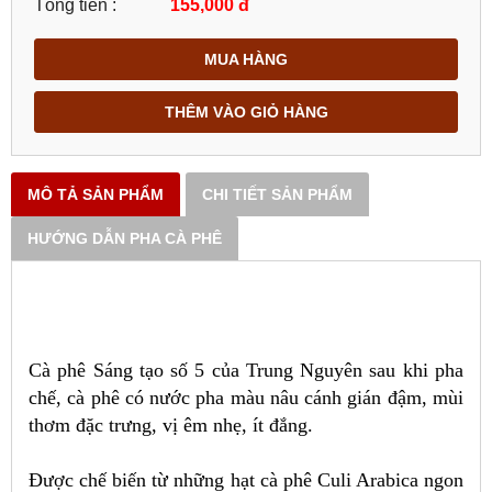
Tổng tiền :
155,000
đ
MUA HÀNG
THÊM VÀO GIỎ HÀNG
MÔ TẢ SẢN PHẨM
CHI TIẾT SẢN PHẨM
HƯỚNG DẪN PHA CÀ PHÊ
Cà phê Sáng tạo số 5 của Trung Nguyên sau khi pha
chế, cà phê có nước pha màu nâu cánh gián đậm, mùi
thơm đặc trưng, vị êm nhẹ, ít đắng.
Được chế biến từ những hạt cà phê Culi Arabica ngon