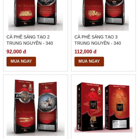
CÀ PHÊ SÁNG TẠO 2
CÀ PHÊ SÁNG TẠO 3
TRUNG NGUYÊN - 340
TRUNG NGUYÊN - 340
GRAM
GRAM
92,000 đ
112,000 đ
MUA NGAY
MUA NGAY