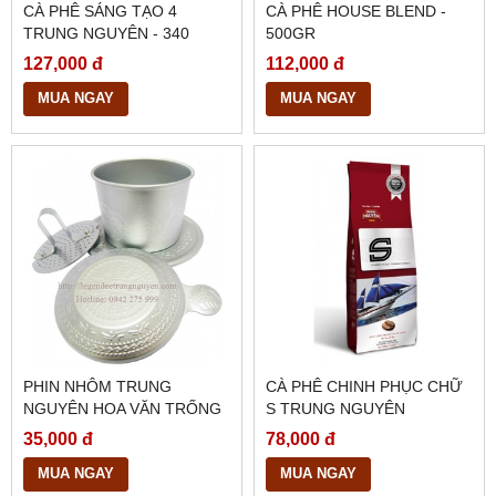
CÀ PHÊ SÁNG TẠO 4
CÀ PHÊ HOUSE BLEND -
TRUNG NGUYÊN - 340
500GR
GRAM
127,000 đ
112,000 đ
MUA NGAY
MUA NGAY
PHIN NHÔM TRUNG
CÀ PHÊ CHINH PHỤC CHỮ
NGUYÊN HOA VĂN TRỐNG
S TRUNG NGUYÊN
ĐỒNG
35,000 đ
78,000 đ
MUA NGAY
MUA NGAY